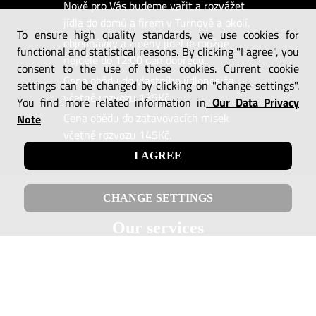
Nově pro Vás budeme vařit a rozvážet
jídla do domů a firem v Turnově a okolí.
To ensure high quality standards, we use cookies for
objednávky a změny jídel je možné
functional and statistical reasons. By clicking "I agree", you
nejdéle do 12:00 den dopředu.
consent to the use of these cookies. Current cookie
Cena obědu do vlastního jídlonosiče
settings can be changed by clicking on "change settings".
včetně rozvozu 135Kč,
You find more related information in
Our Data Privacy
Cena obědu do zatavovacích misek
Note
včetně rozvozu 145Kč.
I AGREE
CHANGE SETTINGS
Our services
Catering
Delivery
T