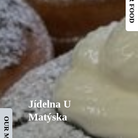
ORDER FOOD
Jídelna U
Matýska
OUR MENU